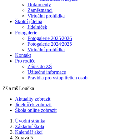
Dokumenty
Zaměstnanci
Virtuální prohlídka
Školní jídelna
Jídelníček
Fotogalerie
Fotogalerie 2025⁄2026
Fotogalerie 2024⁄2025
Virtuální prohlídka
Kontakt
Pro rodiče
Zápis do ZŠ
Užitečné informace
Pravidla pro vstup třetích osob
Zš a mš Loučka
Aktuality
zobrazit
Jídelníček
zobrazit
Škola online
zobrazit
Úvodní stránka
Základní škola
Kalendář akcí
Zdravá 5