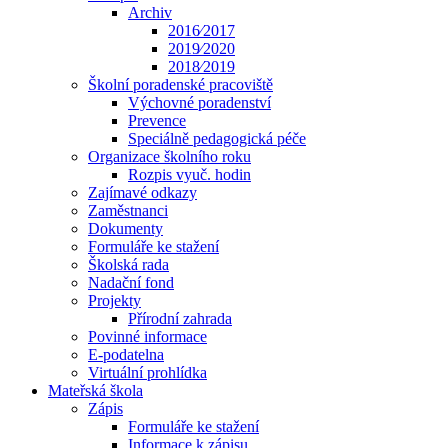
Archiv
2016⁄2017
2019⁄2020
2018⁄2019
Školní poradenské pracoviště
Výchovné poradenství
Prevence
Speciálně pedagogická péče
Organizace školního roku
Rozpis vyuč. hodin
Zajímavé odkazy
Zaměstnanci
Dokumenty
Formuláře ke stažení
Školská rada
Nadační fond
Projekty
Přírodní zahrada
Povinné informace
E-podatelna
Virtuální prohlídka
Mateřská škola
Zápis
Formuláře ke stažení
Informace k zápisu