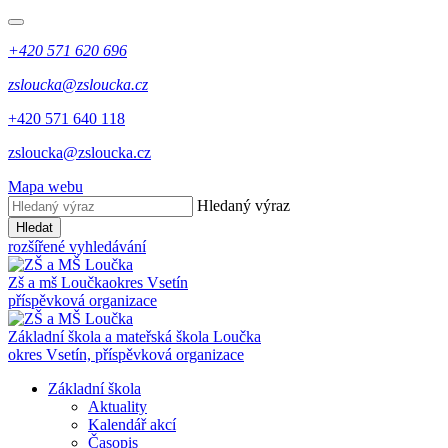
+420 571 620 696
zsloucka@zsloucka.cz
+420 571 640 118
zsloucka@zsloucka.cz
Mapa webu
Hledaný výraz
Hledat
rozšířené vyhledávání
Zš a mš Loučka
okres Vsetín
příspěvková organizace
Základní škola a mateřská škola Loučka
okres Vsetín, příspěvková organizace
Základní škola
Aktuality
Kalendář akcí
Časopis