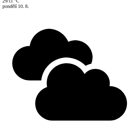
29/11 °C
pondělí
10. 8.