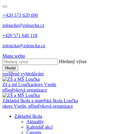
+420 571 620 696
zsloucka@zsloucka.cz
+420 571 640 118
zsloucka@zsloucka.cz
Mapa webu
Hledaný výraz
Hledat
rozšířené vyhledávání
Zš a mš Loučka
okres Vsetín
příspěvková organizace
Základní škola a mateřská škola Loučka
okres Vsetín, příspěvková organizace
Základní škola
Aktuality
Kalendář akcí
Časopis