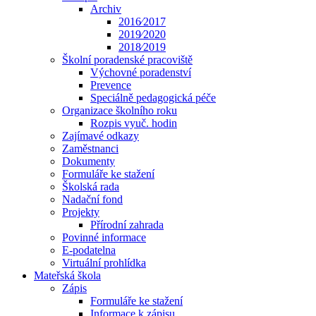
Archiv
2016⁄2017
2019⁄2020
2018⁄2019
Školní poradenské pracoviště
Výchovné poradenství
Prevence
Speciálně pedagogická péče
Organizace školního roku
Rozpis vyuč. hodin
Zajímavé odkazy
Zaměstnanci
Dokumenty
Formuláře ke stažení
Školská rada
Nadační fond
Projekty
Přírodní zahrada
Povinné informace
E-podatelna
Virtuální prohlídka
Mateřská škola
Zápis
Formuláře ke stažení
Informace k zápisu