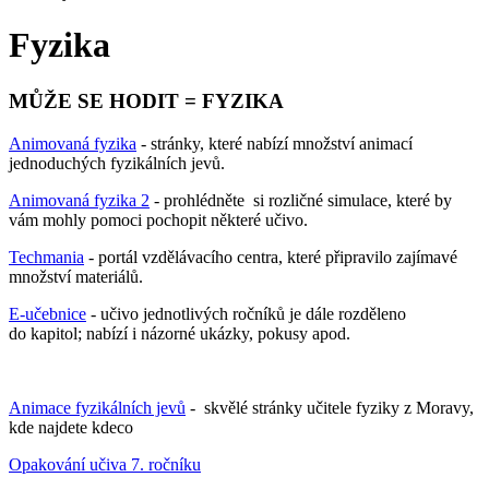
Fyzika
MŮŽE SE HODIT = FYZIKA
Animovaná fyzika
- stránky, které nabízí množství animací
jednoduchých fyzikálních jevů.
Animovaná fyzika 2
- prohlédněte si rozličné simulace, které by
vám mohly pomoci pochopit některé učivo.
Techmania
- portál vzdělávacího centra, které připravilo zajímavé
množství materiálů.
E-učebnice
- učivo jednotlivých ročníků je dále rozděleno
do kapitol; nabízí i názorné ukázky, pokusy apod.
Animace fyzikálních jevů
- skvělé stránky učitele fyziky z Moravy,
kde najdete kdeco
Opakování učiva 7. ročníku