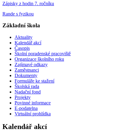
Zápisky z hodin 7. ročníku
Rande s fyzikou
Základní škola
Aktuality
Kalendář akcí
Časopis
Školní poradenské pracoviště
Organizace školního roku
Zajímavé odkazy
Zaměstnanci
Dokumenty
Formuláře ke stažení
Školská rada
Nadační fond
Projekty
Povinné informace
E-podatelna
Virtuální prohlídka
Kalendář akcí