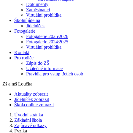
Dokumenty
Zaměstnanci
Virtuální prohlídka
Školní jídelna
Jídelníček
Fotogalerie
Fotogalerie 2025⁄2026
Fotogalerie 2024⁄2025
Virtuální prohlídka
Kontakt
Pro rodiče
Zápis do ZŠ
Užitečné informace
Pravidla pro vstup třetích osob
Zš a mš Loučka
Aktuality
zobrazit
Jídelníček
zobrazit
Škola online
zobrazit
Úvodní stránka
Základní škola
Zajímavé odkazy
Fyzika