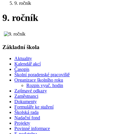
9. ročník
9. ročník
Základní škola
Aktuality
Kalendář akcí
Časopis
Školní poradenské pracoviště
Organizace školního roku
Rozpis vyuč. hodin
Zajímavé odkazy
Zaměstnanci
Dokumenty
Formuláře ke stažení
Školská rada
Nadační fond
Projekty
Povinné informace
E-podatelna