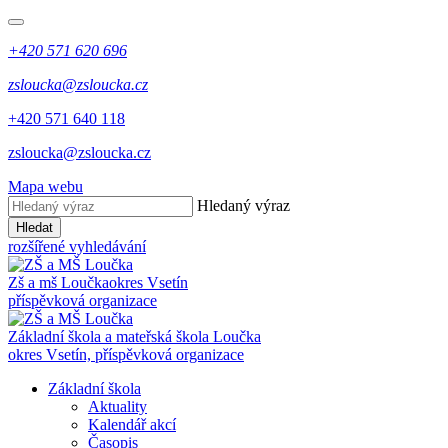
+420 571 620 696
zsloucka@zsloucka.cz
+420 571 640 118
zsloucka@zsloucka.cz
Mapa webu
Hledaný výraz
Hledat
rozšířené vyhledávání
Zš a mš Loučka
okres Vsetín
příspěvková organizace
Základní škola a mateřská škola Loučka
okres Vsetín, příspěvková organizace
Základní škola
Aktuality
Kalendář akcí
Časopis