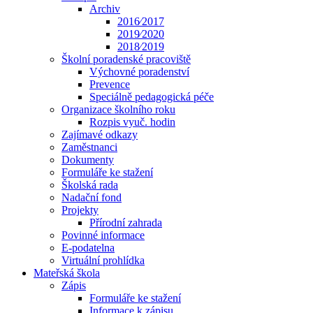
Archiv
2016⁄2017
2019⁄2020
2018⁄2019
Školní poradenské pracoviště
Výchovné poradenství
Prevence
Speciálně pedagogická péče
Organizace školního roku
Rozpis vyuč. hodin
Zajímavé odkazy
Zaměstnanci
Dokumenty
Formuláře ke stažení
Školská rada
Nadační fond
Projekty
Přírodní zahrada
Povinné informace
E-podatelna
Virtuální prohlídka
Mateřská škola
Zápis
Formuláře ke stažení
Informace k zápisu