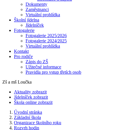
Dokumenty
Zaměstnanci
Virtuální prohlídka
Školní jídelna
Jídelníček
Fotogalerie
Fotogalerie 2025⁄2026
Fotogalerie 2024⁄2025
Virtuální prohlídka
Kontakt
Pro rodiče
Zápis do ZŠ
Užitečné informace
Pravidla pro vstup třetích osob
Zš a mš Loučka
Aktuality
zobrazit
Jídelníček
zobrazit
Škola online
zobrazit
Úvodní stránka
Základní škola
Organizace školního roku
Rozvrh hodin