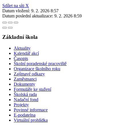
Sdílet na síti X
Datum vložení:
9. 2. 2026 8:57
Datum poslední aktualizace:
9. 2. 2026 8:59
Základní škola
Aktuality
Kalendář akcí
Časopis
Školní poradenské pracoviště
Organizace školního roku
Zajímavé odkazy
Zaměstnanci
Dokumenty
Formuláře ke stažení
Školská rada
Nadační fond
Projekty
Povinné informace
E-podatelna
Virtuální prohlídka