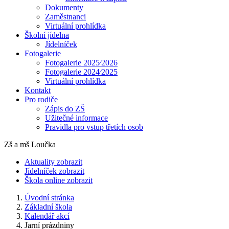
Dokumenty
Zaměstnanci
Virtuální prohlídka
Školní jídelna
Jídelníček
Fotogalerie
Fotogalerie 2025⁄2026
Fotogalerie 2024⁄2025
Virtuální prohlídka
Kontakt
Pro rodiče
Zápis do ZŠ
Užitečné informace
Pravidla pro vstup třetích osob
Zš a mš Loučka
Aktuality
zobrazit
Jídelníček
zobrazit
Škola online
zobrazit
Úvodní stránka
Základní škola
Kalendář akcí
Jarní prázdniny