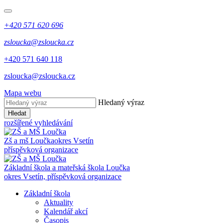
+420 571 620 696
zsloucka@zsloucka.cz
+420 571 640 118
zsloucka@zsloucka.cz
Mapa webu
Hledaný výraz
Hledat
rozšířené vyhledávání
Zš a mš Loučka
okres Vsetín
příspěvková organizace
Základní škola a mateřská škola Loučka
okres Vsetín, příspěvková organizace
Základní škola
Aktuality
Kalendář akcí
Časopis