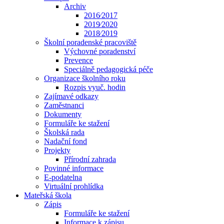
Archiv
2016⁄2017
2019⁄2020
2018⁄2019
Školní poradenské pracoviště
Výchovné poradenství
Prevence
Speciálně pedagogická péče
Organizace školního roku
Rozpis vyuč. hodin
Zajímavé odkazy
Zaměstnanci
Dokumenty
Formuláře ke stažení
Školská rada
Nadační fond
Projekty
Přírodní zahrada
Povinné informace
E-podatelna
Virtuální prohlídka
Mateřská škola
Zápis
Formuláře ke stažení
Informace k zápisu