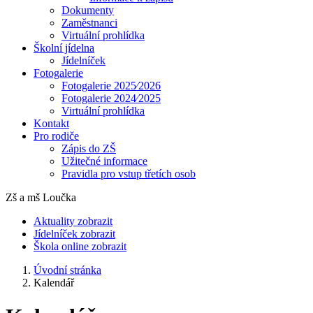
Dokumenty
Zaměstnanci
Virtuální prohlídka
Školní jídelna
Jídelníček
Fotogalerie
Fotogalerie 2025⁄2026
Fotogalerie 2024⁄2025
Virtuální prohlídka
Kontakt
Pro rodiče
Zápis do ZŠ
Užitečné informace
Pravidla pro vstup třetích osob
Zš a mš Loučka
Aktuality
zobrazit
Jídelníček
zobrazit
Škola online
zobrazit
Úvodní stránka
Kalendář