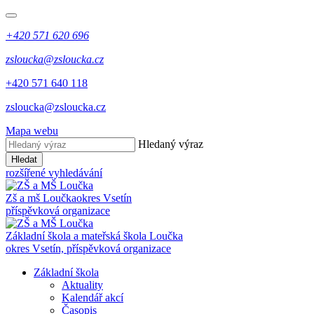
+420 571 620 696
zsloucka@zsloucka.cz
+420 571 640 118
zsloucka@zsloucka.cz
Mapa webu
Hledaný výraz
Hledat
rozšířené vyhledávání
Zš a mš Loučka
okres Vsetín
příspěvková organizace
Základní škola a mateřská škola Loučka
okres Vsetín, příspěvková organizace
Základní škola
Aktuality
Kalendář akcí
Časopis