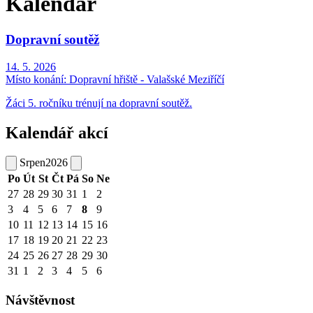
Kalendář
Dopravní soutěž
14. 5. 2026
Místo konání:
Dopravní hřiště - Valašské Meziříčí
Žáci 5. ročníku trénují na dopravní soutěž.
Kalendář akcí
Srpen
2026
Po
Út
St
Čt
Pá
So
Ne
27
28
29
30
31
1
2
3
4
5
6
7
8
9
10
11
12
13
14
15
16
17
18
19
20
21
22
23
24
25
26
27
28
29
30
31
1
2
3
4
5
6
Návštěvnost