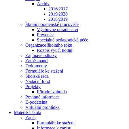
Archiv
2016⁄2017
2019⁄2020
2018⁄2019
Školní poradenské pracoviště
Výchovné poradenství
Prevence
Speciálně pedagogická péče
Organizace školního roku
Rozpis vyuč. hodin
Zajímavé odkazy
Zaměstnanci
Dokumenty
Formuláře ke stažení
Školská rada
Nadační fond
Projekty
Přírodní zahrada
Povinné informace
E-podatelna
Virtuální prohlídka
Mateřská škola
Zápis
Formuláře ke stažení
Informace k zápisu