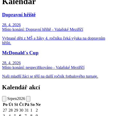
Kalendář
Dopravní hřiště
28. 4. 2026
Místo konání:
Dopravní hřiště - Valašské Meziříčí
Vybrané děti z MŠ a žáky 4. ročníku čeká výuka na dopravním
hřišti.
McDonald´s Cup
28. 4. 2026
Místo konání:
nespecifikováno - Valašské Meziříčí
Naši mladší žáci se těší na další ročník fotbalového turnaje.
Kalendář akcí
Srpen
2026
Po
Út
St
Čt
Pá
So
Ne
27
28
29
30
31
1
2
3
4
5
6
7
8
9