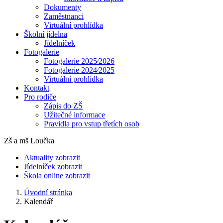
Dokumenty
Zaměstnanci
Virtuální prohlídka
Školní jídelna
Jídelníček
Fotogalerie
Fotogalerie 2025⁄2026
Fotogalerie 2024⁄2025
Virtuální prohlídka
Kontakt
Pro rodiče
Zápis do ZŠ
Užitečné informace
Pravidla pro vstup třetích osob
Zš a mš Loučka
Aktuality
zobrazit
Jídelníček
zobrazit
Škola online
zobrazit
Úvodní stránka
Kalendář