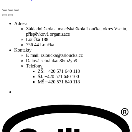
Adresa
Základní škola a mateřská škola Loučka, okres Vsetín,
příspěvková organizace
Loučka 188
756 44 Loučka
Kontakty
E-mail: zsloucka@zsloucka.cz
Datová schránka: 86m2yn9
Telefony
ZŠ: +420 571 640 118
ŠJ: +420 571 640 100
MŠ:+420 571 640 118