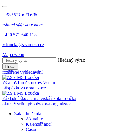
+420 571 620 696
zsloucka@zsloucka.cz
+420 571 640 118
zsloucka@zsloucka.cz
Mapa webu
Hledaný výraz
Hledat
rozšířené vyhledávání
Zš a mš Loučka
okres Vsetín
příspěvková organizace
Základní škola a mateřská škola Loučka
okres Vsetín, příspěvková organizace
Základní škola
Aktuality
Kalendář akcí
Časopis