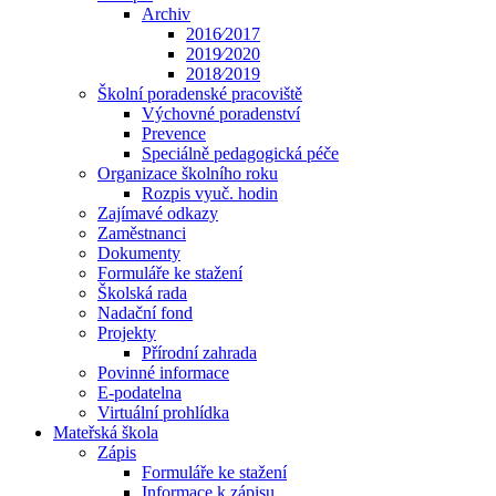
Archiv
2016⁄2017
2019⁄2020
2018⁄2019
Školní poradenské pracoviště
Výchovné poradenství
Prevence
Speciálně pedagogická péče
Organizace školního roku
Rozpis vyuč. hodin
Zajímavé odkazy
Zaměstnanci
Dokumenty
Formuláře ke stažení
Školská rada
Nadační fond
Projekty
Přírodní zahrada
Povinné informace
E-podatelna
Virtuální prohlídka
Mateřská škola
Zápis
Formuláře ke stažení
Informace k zápisu